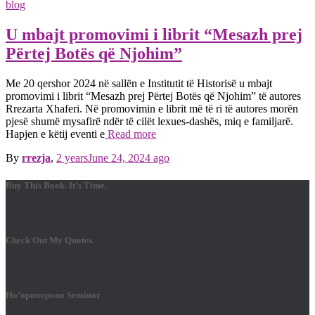
blog
U mbajt promovimi i librit “Mesazh prej
Përtej Botës që Njohim”
Me 20 qershor 2024 në sallën e Institutit të Historisë u mbajt
promovimi i librit “Mesazh prej Përtej Botës që Njohim” të autores
Rrezarta Xhaferi. Në promovimin e librit më të ri të autores morën
pjesë shumë mysafirë ndër të cilët lexues-dashës, miq e familjarë.
Hapjen e këtij eventi e
Read more
By
rrezja
,
2 years
June 24, 2024
ago
Buy This Book. It’s Time.
Check Out My Quotes.
Ho’oponopono Seminar