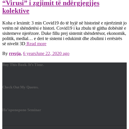
“Virusi” i zgjimit të ndërgjegjjes
kolektive
Koha e leximit: 3 min Covid19 do të hyjë në historinë e njerëzimit jo
vetëm në shëndetësi e histori. Covid19 i ka zbulu të gjitha dobësitë e
sisitemeve njerëzore. Duke fillu prej sistemit shëndetësor, ekonomik,
politik, medial… e deri te sistemi i edukimit dhe zbulimi i errësirës
së nivelit 3D
Read more
By
rrezja
,
6 years
June 22, 2020
ago
Buy This Book. It’s Time.
Check Out My Quotes.
Ho’oponopono Seminar