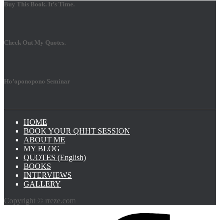
Buy This Book. It’s Time.
Check Out My Quotes.
Ho’oponopono Seminar
HOME
BOOK YOUR QHHT SESSION
ABOUT ME
MY BLOG
QUOTES (English)
BOOKS
INTERVIEWS
GALLERY
Copyright © rreze.com