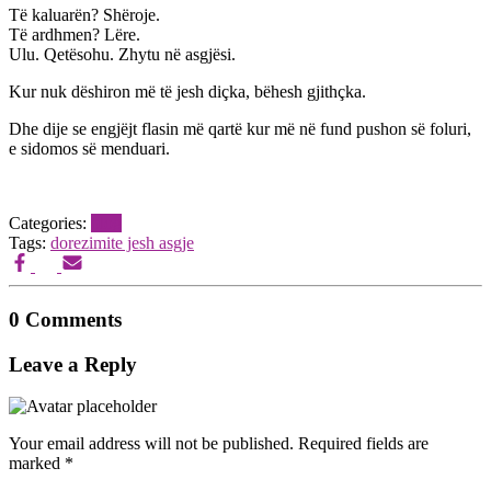
Të kaluarën? Shëroje.
Të ardhmen? Lëre.
Ulu. Qetësohu. Zhytu në asgjësi.
Kur nuk dëshiron më të jesh diçka, bëhesh gjithçka.
Dhe dije se engjëjt flasin më qartë kur më në fund pushon së foluri,
e sidomos së menduari.
Categories:
blog
Tags:
dorezimi
te jesh asgje
0 Comments
Leave a Reply
Your email address will not be published.
Required fields are
marked
*