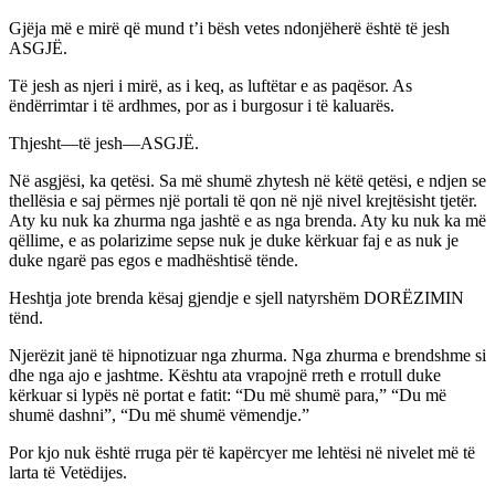
Gjëja më e mirë që mund t’i bësh vetes ndonjëherë është të jesh
ASGJË.
Të jesh as njeri i mirë, as i keq, as luftëtar e as paqësor. As
ëndërrimtar i të ardhmes, por as i burgosur i të kaluarës.
Thjesht—të jesh—ASGJË.
Në asgjësi, ka qetësi. Sa më shumë zhytesh në këtë qetësi, e ndjen se
thellësia e saj përmes një portali të qon në një nivel krejtësisht tjetër.
Aty ku nuk ka zhurma nga jashtë e as nga brenda. Aty ku nuk ka më
qëllime, e as polarizime sepse nuk je duke kërkuar faj e as nuk je
duke ngarë pas egos e madhështisë tënde.
Heshtja jote brenda kësaj gjendje e sjell natyrshëm DORËZIMIN
tënd.
Njerëzit janë të hipnotizuar nga zhurma. Nga zhurma e brendshme si
dhe nga ajo e jashtme. Kështu ata vrapojnë rreth e rrotull duke
kërkuar si lypës në portat e fatit: “Du më shumë para,” “Du më
shumë dashni”, “Du më shumë vëmendje.”
Por kjo nuk është rruga për të kapërcyer me lehtësi në nivelet më të
larta të Vetëdijes.