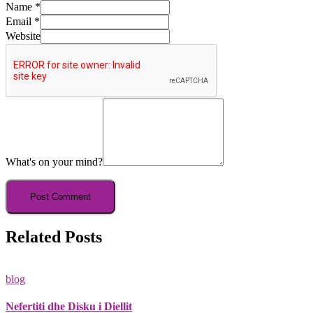
Name
*
Email
*
Website
What's on your mind?
Related Posts
blog
Nefertiti dhe Disku i Diellit