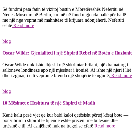
Së fundmi pata fatin të vizitoj bustin e Mbretëreshës Nefertiti në
Neues Museum në Berlin, ku më në fund u gjenda ballë për ballë
me një nga veprat më mahnitëse të krijuara ndonjëherë. Nefertiti
është
Read more
blog
Oscar Wilde: Gjenialiteti i një Shpirti Rebel në Botën e Iluzionit
Oscar Wilde nuk ishte thjesht një shkrimtar brilant, një dramaturg i
salloneve londineze apo një mjeshtër i ironisë. Ai ishte një njeri i lirë
dhe i zgjuar, i cili vepronte brenda një shoqërie të ngurtë,
Read more
blog
10 Mësimet e Heshtura të një Shpirti të Madh
Kanë kalu pesë vjet që kur babi kaloi qetësisht përtej kësaj bote —
por vibrimi i shpirtit të tij ende është prezent me butësinë dhe
urtësinë e tij. Ai asnjëherë nuk na tregoi se çfarë
Read more